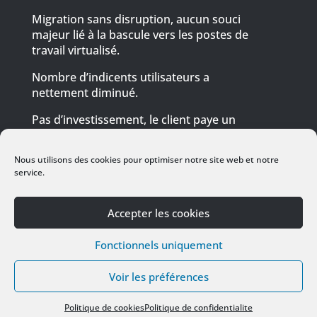
Migration sans disruption, aucun souci
majeur lié à la bascule vers les postes de
travail virtualisé.
Nombre d’indicents utilisateurs a
nettement diminué.
Pas d’investissement, le client paye un
abonnement mensuel pour son
informatique (Azure).
Nous utilisons des cookies pour optimiser notre site web et notre
service.
Les utilisateurs peuvent retrouver leurs
environnements de travail 1 pour 1 depuis
chez eux (télétravail).
Accepter les cookies
Centralisation et maitrise de
Fonctionnels uniquement
l’environnement, de la sécurité et des
mises à jour.
Voir les préférences
Politique de cookies
Politique de confidentialite